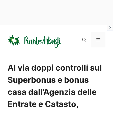
Vai
al
MENU
contenuto
Al via doppi controlli sul
Superbonus e bonus
casa dall’Agenzia delle
Entrate e Catasto,