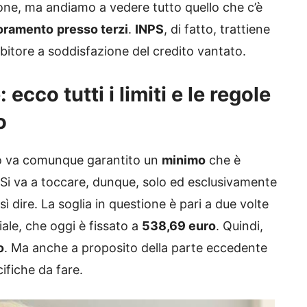
one, ma andiamo a vedere tutto quello che c’è
oramento
presso terzi
.
INPS
, di fatto, trattiene
ebitore a soddisfazione del credito vantato.
cco tutti i limiti e le regole
o
to va comunque garantito un
minimo
che è
 Si va a toccare, dunque, solo ed esclusivamente
ì dire. La soglia in questione è pari a due volte
iale, che oggi è fissato a
538,69 euro
. Quindi,
o
. Ma anche a proposito della parte eccedente
cifiche da fare.