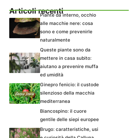
Articoli recenti
Piante da interno, occhio
alle macchie nere: cosa
sono e come prevenirle
naturalmente
Queste piante sono da
mettere in casa subito:
aiutano a prevenire muffa
ed umidità
Ginepro fenicio: il custode
silenzioso della macchia
mediterranea
Biancospino: il cuore
gentile delle siepi europee
Brugo: caratteristiche, usi
e curiosità della Calluna