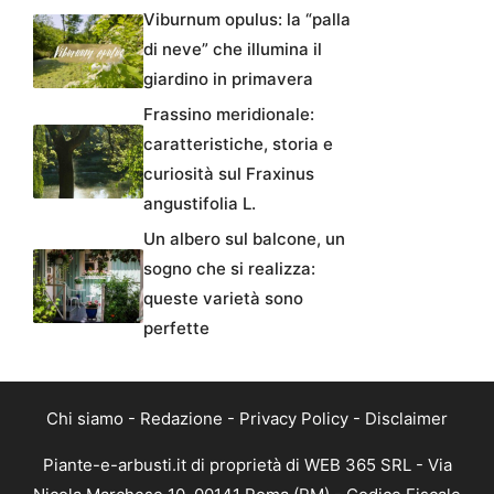
Viburnum opulus: la “palla
di neve” che illumina il
giardino in primavera
Frassino meridionale:
caratteristiche, storia e
curiosità sul Fraxinus
angustifolia L.
Un albero sul balcone, un
sogno che si realizza:
queste varietà sono
perfette
Chi siamo
-
Redazione
-
Privacy Policy
-
Disclaimer
Piante-e-arbusti.it di proprietà di WEB 365 SRL - Via