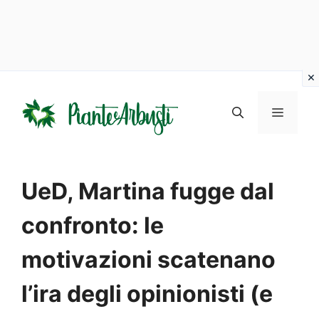
Vai
al
MENU
contenuto
UeD, Martina fugge dal
confronto: le
motivazioni scatenano
l’ira degli opinionisti (e