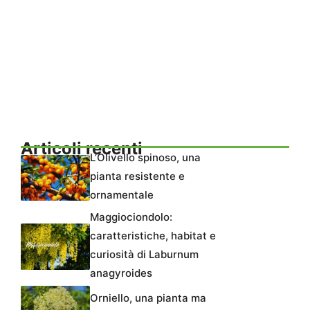
Articoli recenti
L’Olivello spinoso, una
pianta resistente e
ornamentale
Maggiociondolo:
caratteristiche, habitat e
curiosità di Laburnum
anagyroides
Orniello, una pianta ma