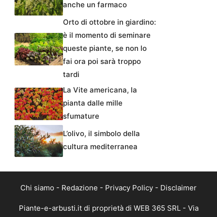
anche un farmaco
Orto di ottobre in giardino:
è il momento di seminare
queste piante, se non lo
fai ora poi sarà troppo
tardi
La Vite americana, la
pianta dalle mille
sfumature
L’olivo, il simbolo della
cultura mediterranea
Chi siamo
-
Redazione
-
Privacy Policy
-
Disclaimer
Piante-e-arbusti.it di proprietà di WEB 365 SRL - Via