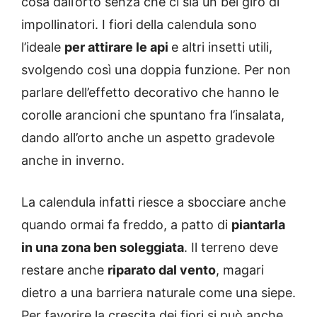
cosa dall’orto senza che ci sia un bel giro di
impollinatori. I fiori della calendula sono
l’ideale
per attirare le api
e altri insetti utili,
svolgendo così una doppia funzione. Per non
parlare dell’effetto decorativo che hanno le
corolle arancioni che spuntano fra l’insalata,
dando all’orto anche un aspetto gradevole
anche in inverno.
La calendula infatti riesce a sbocciare anche
quando ormai fa freddo, a patto di
piantarla
in una zona ben soleggiata
. Il terreno deve
restare anche
riparato dal vento
, magari
dietro a una barriera naturale come una siepe.
Per favorire la crescita dei fiori si può anche