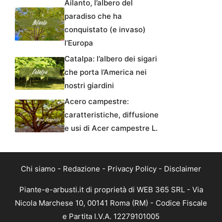
Ailanto, l’albero del
paradiso che ha
conquistato (e invaso)
l’Europa
Catalpa: l’albero dei sigari
che porta l’America nei
nostri giardini
Acero campestre:
caratteristiche, diffusione
e usi di Acer campestre L.
Chi siamo
-
Redazione
-
Privacy Policy
-
Disclaimer
Piante-e-arbusti.it di proprietà di WEB 365 SRL - Via
Nicola Marchese 10, 00141 Roma (RM) - Codice Fiscale
e Partita I.V.A. 12279101005