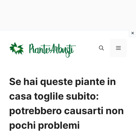
Vai
al
MENU
contenuto
Se hai queste piante in
casa toglile subito:
potrebbero causarti non
pochi problemi