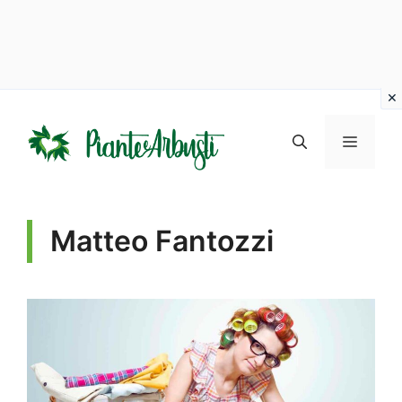
Vai
al
MENU
contenuto
Matteo Fantozzi