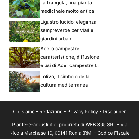
La frangola, una pianta
medicinale molto antica
Ligustro lucido: eleganza
sempreverde per viali e
giardini urbani
Acero campestre:
caratteristiche, diffusione
e usi di Acer campestre L.
L’olivo, il simbolo della
cultura mediterranea
Chi siamo
-
Redazione
-
Privacy Policy
-
Disclaimer
Piante-e-arbusti.it di proprietà di WEB 365 SRL - Via
Nicola Marchese 10, 00141 Roma (RM) - Codice Fiscale