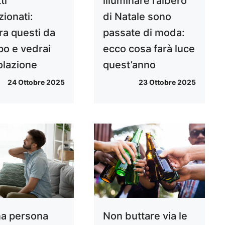
ti
illuminare l’albero
zionati:
di Natale sono
ra questi da
passate di moda:
po e vedrai
ecco cosa farà luce
olazione
quest’anno
24 Ottobre 2025
23 Ottobre 2025
na persona
Non buttare via le