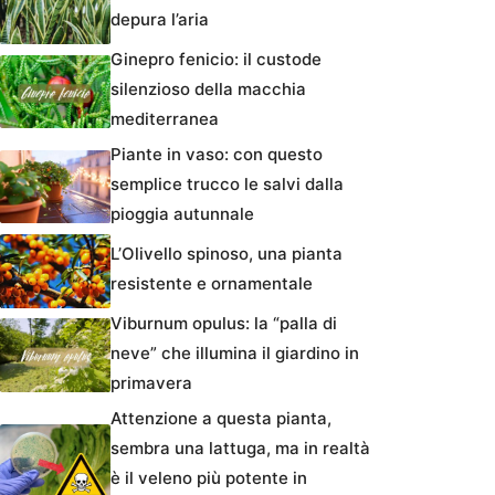
depura l’aria
Ginepro fenicio: il custode
silenzioso della macchia
mediterranea
Piante in vaso: con questo
semplice trucco le salvi dalla
pioggia autunnale
L’Olivello spinoso, una pianta
resistente e ornamentale
Viburnum opulus: la “palla di
neve” che illumina il giardino in
primavera
Attenzione a questa pianta,
sembra una lattuga, ma in realtà
è il veleno più potente in