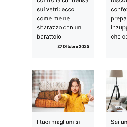
contro la condensa
biscot
sui vetri: ecco
confe
come me ne
prepa
sbarazzo con un
inzup
barattolo
che c
27 Ottobre 2025
I tuoi maglioni si
Sei u