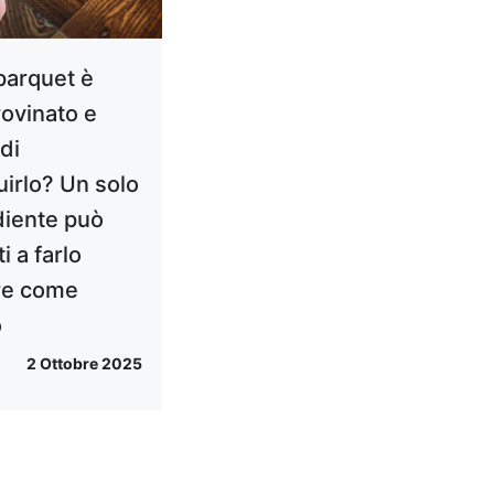
 parquet è
rovinato e
di
uirlo? Un solo
diente può
ti a farlo
re come
o
2 Ottobre 2025