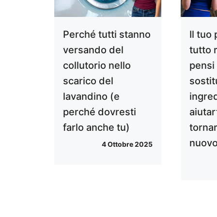
Perché tutti stanno
Il tuo
versando del
tutto 
collutorio nello
pensi 
scarico del
sostit
lavandino (e
ingre
perché dovresti
aiutar
farlo anche tu)
torna
nuov
4 Ottobre 2025