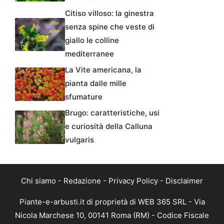
Citiso villoso: la ginestra
senza spine che veste di
giallo le colline
mediterranee
La Vite americana, la
pianta dalle mille
sfumature
Brugo: caratteristiche, usi
e curiosità della Calluna
vulgaris
Chi siamo
-
Redazione
-
Privacy Policy
-
Disclaimer
Piante-e-arbusti.it di proprietà di WEB 365 SRL - Via
Nicola Marchese 10, 00141 Roma (RM) - Codice Fiscale